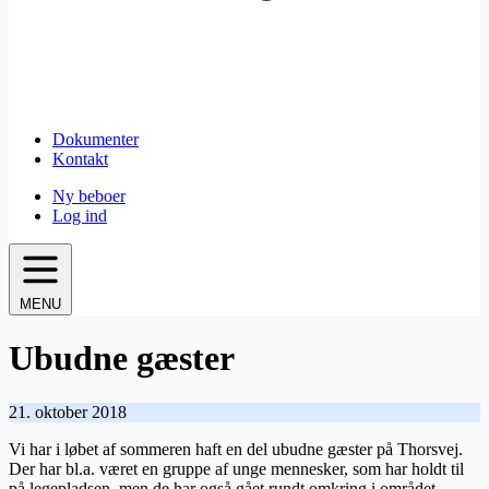
Dokumenter
Kontakt
Ny beboer
Log ind
MENU
Ubudne gæster
21. oktober 2018
Vi har i løbet af sommeren haft en del ubudne gæster på Thorsvej.
Der har bl.a. været en gruppe af unge mennesker, som har holdt til
på legepladsen, men de har også gået rundt omkring i området