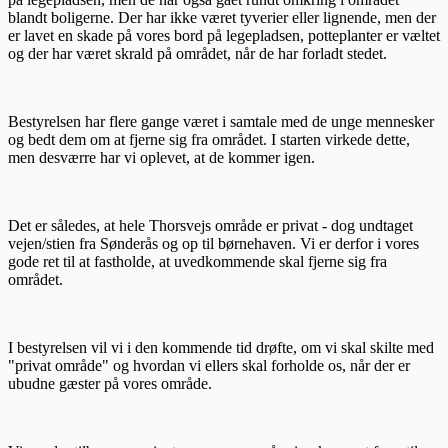
blandt boligerne. Der har ikke været tyverier eller lignende, men der
er lavet en skade på vores bord på legepladsen, potteplanter er væltet
og der har været skrald på området, når de har forladt stedet.
Bestyrelsen har flere gange været i samtale med de unge mennesker
og bedt dem om at fjerne sig fra området. I starten virkede dette,
men desværre har vi oplevet, at de kommer igen.
Det er således, at hele Thorsvejs område er privat - dog undtaget
vejen/stien fra Sønderås og op til børnehaven. Vi er derfor i vores
gode ret til at fastholde, at uvedkommende skal fjerne sig fra
området.
I bestyrelsen vil vi i den kommende tid drøfte, om vi skal skilte med
"privat område" og hvordan vi ellers skal forholde os, når der er
ubudne gæster på vores område.