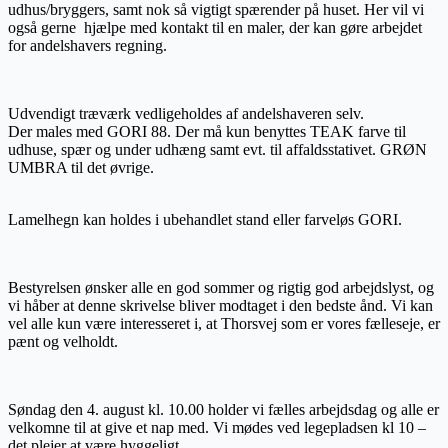
udhus/bryggers, samt nok så vigtigt spærender på huset. Her vil vi
også gerne hjælpe med kontakt til en maler, der kan gøre arbejdet
for andelshavers regning.
Udvendigt træværk vedligeholdes af andelshaveren selv.
Der males med GORI 88. Der må kun benyttes TEAK farve til
udhuse, spær og under udhæng samt evt. til affaldsstativet. GRØN
UMBRA til det øvrige.
Lamelhegn kan holdes i ubehandlet stand eller farveløs GORI.
Bestyrelsen ønsker alle en god sommer og rigtig god arbejdslyst, og
vi håber at denne skrivelse bliver modtaget i den bedste ånd. Vi kan
vel alle kun være interesseret i, at Thorsvej som er vores fælleseje, er
pænt og velholdt.
Søndag den 4. august kl. 10.00 holder vi fælles arbejdsdag og alle er
velkomne til at give et nap med. Vi mødes ved legepladsen kl 10 –
det plejer at være hyggeligt.