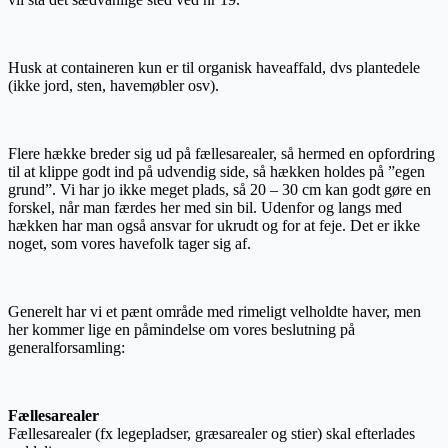
Husk at containeren kun er til organisk haveaffald, dvs plantedele
(ikke jord, sten, havemøbler osv).
Flere hække breder sig ud på fællesarealer, så hermed en opfordring
til at klippe godt ind på udvendig side, så hækken holdes på ”egen
grund”. Vi har jo ikke meget plads, så 20 – 30 cm kan godt gøre en
forskel, når man færdes her med sin bil. Udenfor og langs med
hækken har man også ansvar for ukrudt og for at feje. Det er ikke
noget, som vores havefolk tager sig af.
Generelt har vi et pænt område med rimeligt velholdte haver, men
her kommer lige en påmindelse om vores beslutning på
generalforsamling:
Fællesarealer
Fællesarealer (fx legepladser, græsarealer og stier) skal efterlades